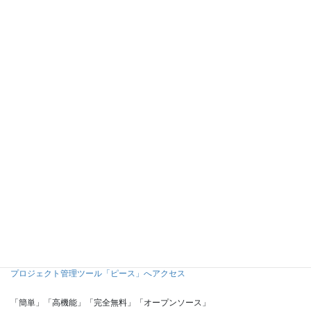
「Payst」は、短期間・低価格でお客様のサイトに決済システムを導入するこ
とが可能な決済ソリューションです。
審査待ちなしで、通常のショッピングカートと連動した支払い方式はもちろ
ん、流行りの定額課金（サブスクリプション）や請求書払いなど、多彩な支
払い方式に対応しております。
for PC｜プロジェクト管理ツール「ピース」
プロジェクト管理ツール「ピース」へアクセス
「簡単」「高機能」「完全無料」「オープンソース」