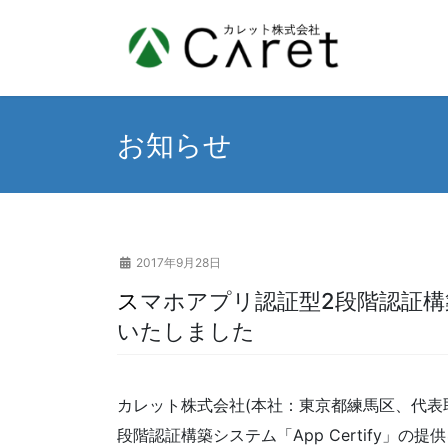
コ
ナ
ン
ビ
テ
ゲ
ン
ー
ツ
シ
へ
ョ
お知らせ
ス
ン
キ
に
ッ
移
プ
動
2017年9月28日
スマホアプリ認証型2段階認証構築システム「AppCertify」をリリース
いたしました
カレット株式会社(本社：東京都練馬区、代表取
段階認証構築システム「App Certify」の